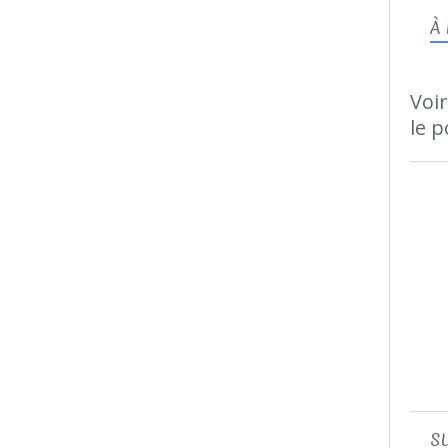
À
Voir
le p
S