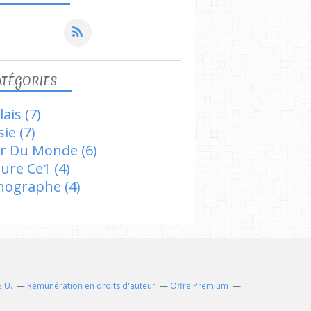
ATÉGORIES
lais
(7)
sie
(7)
r Du Monde
(6)
ture Ce1
(4)
hographe
(4)
G.U.
Rémunération en droits d'auteur
Offre Premium