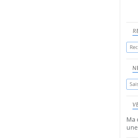
R
N
V
Ma c
une