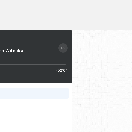
ien Witecka
-52:04