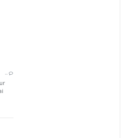
ANGLAIS
CHAQUE JOUR COMPTE
HUMEUR DU JOUR
MÉTÉO
MORALE SEMAINE
RETARD
RITUELS DATES
TIRELIRE
…
ur
ai