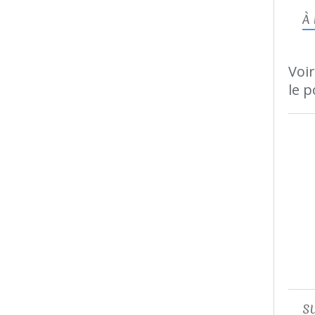
À
Voir
le p
S