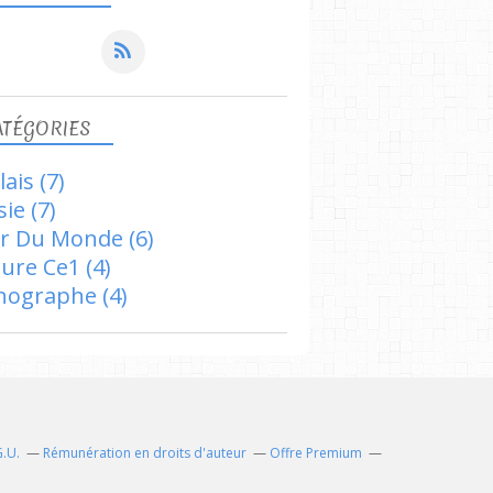
ATÉGORIES
lais
(7)
sie
(7)
r Du Monde
(6)
ture Ce1
(4)
hographe
(4)
G.U.
Rémunération en droits d'auteur
Offre Premium