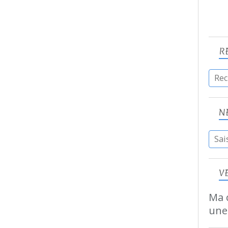
R
N
V
Ma c
une