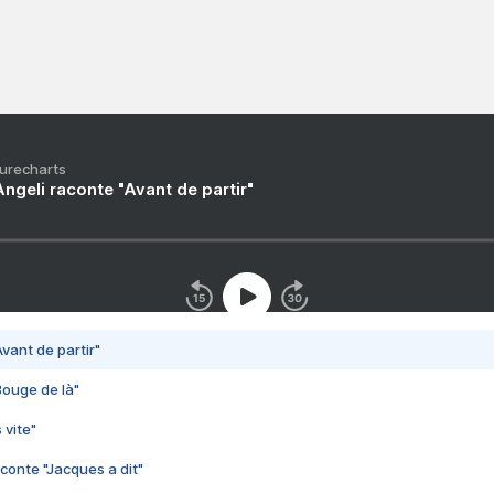
Purecharts
ngeli raconte "Avant de partir"
vant de partir"
Bouge de là"
 vite"
conte "Jacques a dit"