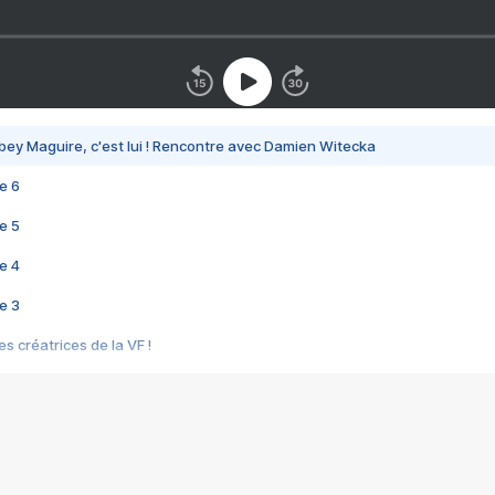
bey Maguire, c'est lui ! Rencontre avec Damien Witecka
e 6
e 5
e 4
e 3
s créatrices de la VF !
e 2
e 1
e Mektoub My Love arrive enfin ! Rencontre avec Shaïn Boumedine et Sal