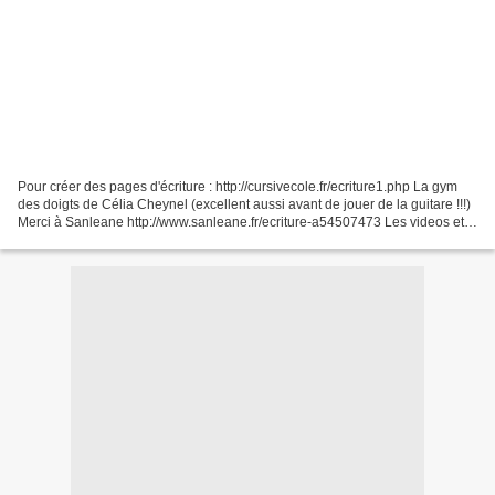
Pour créer des pages d'écriture : http://cursivecole.fr/ecriture1.php La gym
des doigts de Célia Cheynel (excellent aussi avant de jouer de la guitare !!!)
Merci à Sanleane http://www.sanleane.fr/ecriture-a54507473 Les videos et
affichettes des mouvements...