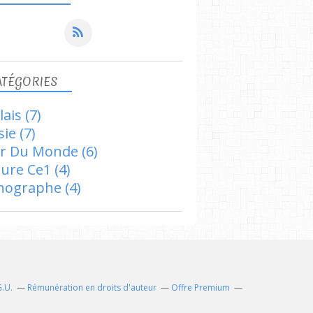
ATÉGORIES
lais
(7)
sie
(7)
r Du Monde
(6)
ture Ce1
(4)
hographe
(4)
G.U.
Rémunération en droits d'auteur
Offre Premium