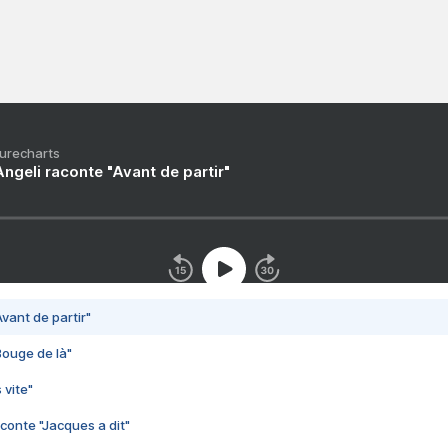
Purecharts
ngeli raconte "Avant de partir"
vant de partir"
Bouge de là"
 vite"
conte "Jacques a dit"