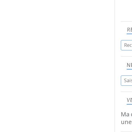
R
N
V
Ma c
une