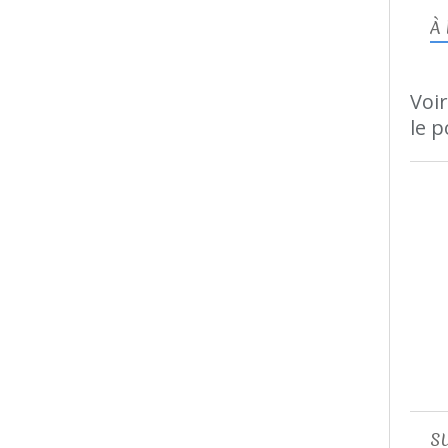
À
Voir
le p
S