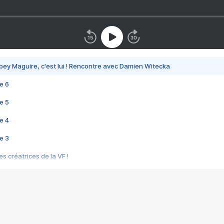
bey Maguire, c'est lui ! Rencontre avec Damien Witecka
e 6
e 5
e 4
e 3
s créatrices de la VF !
e 2
e 1
e Mektoub My Love arrive enfin ! Rencontre avec Shaïn Boumedine et Sal