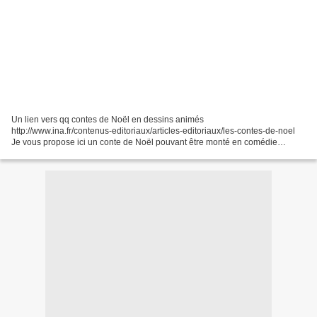
Un lien vers qq contes de Noël en dessins animés
http://www.ina.fr/contenus-editoriaux/articles-editoriaux/les-contes-de-noel
Je vous propose ici un conte de Noël pouvant être monté en comédie
musicale pour un spectacle de fin d'année (décembre) avec...