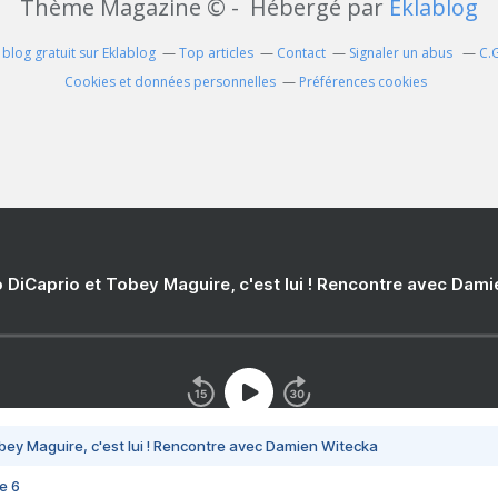
Thème Magazine © - Hébergé par
Eklablog
 blog gratuit sur Eklablog
Top articles
Contact
Signaler un abus
C.
Cookies et données personnelles
Préférences cookies
 DiCaprio et Tobey Maguire, c'est lui ! Rencontre avec Dam
bey Maguire, c'est lui ! Rencontre avec Damien Witecka
e 6