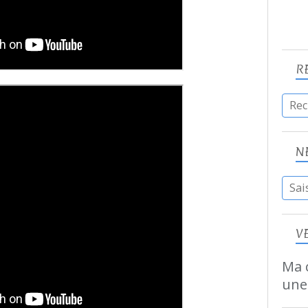
R
N
V
Ma c
une