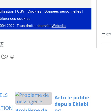
07/
LE
Article publié
depuis Eklabl
Problème de
og