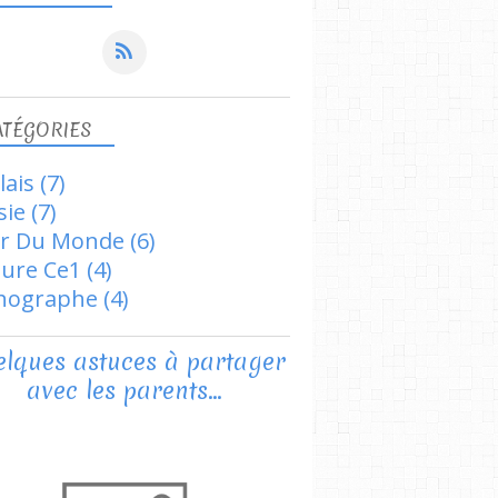
ATÉGORIES
lais
(7)
sie
(7)
r Du Monde
(6)
ture Ce1
(4)
hographe
(4)
lques astuces à partager
avec les parents...