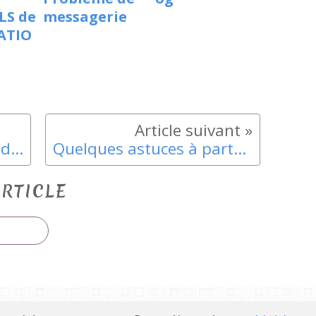
LS de
messagerie
ATIO
L'histoire (constructive) d'Isidore le castor
Quelques astuces à partager avec les parents...
RTICLE