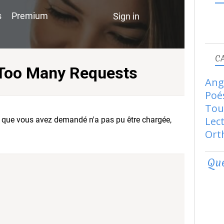
C
Ang
Poé
Tou
Lec
Ort
Que