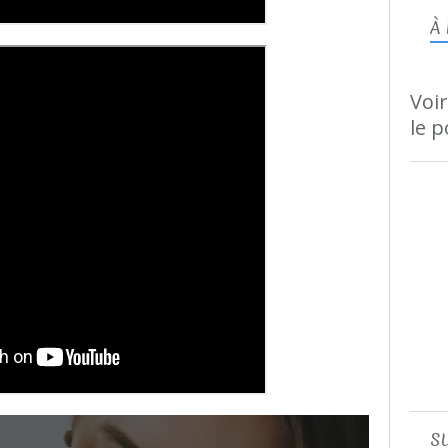
À
Voir
le p
S