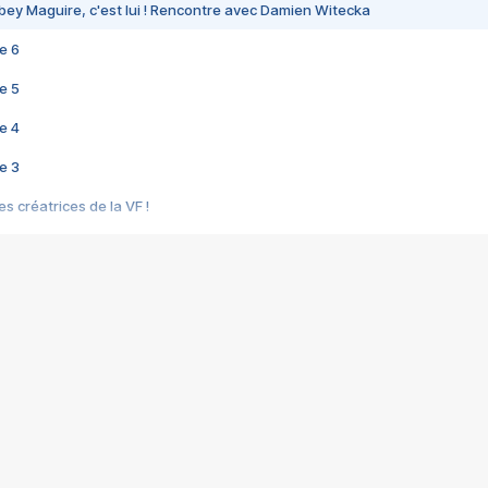
bey Maguire, c'est lui ! Rencontre avec Damien Witecka
e 6
e 5
e 4
e 3
s créatrices de la VF !
e 2
e 1
e Mektoub My Love arrive enfin ! Rencontre avec Shaïn Boumedine et Sal
i : après Toni en famille
elle réalise le bouleversant Dites lui que je l'aime
ais ! Rencontre autour de Vie privée de Rebecca Zlotowski
 de Marguerite, Grave... Rencontre avec Ella Rumpf