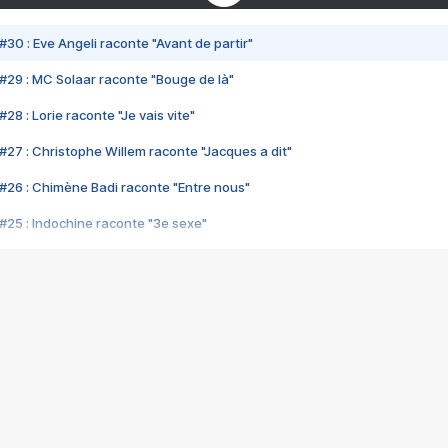
#30 : Eve Angeli raconte "Avant de partir"
#29 : MC Solaar raconte "Bouge de là"
28 : Lorie raconte "Je vais vite"
#27 : Christophe Willem raconte "Jacques a dit"
#26 : Chimène Badi raconte "Entre nous"
#25 : Indochine raconte "3e sexe"
#24 : Zaho raconte "C'est chelou"
#23 : Patrick Bruel raconte "Au café des délices"
#22 : Kyo raconte "Le chemin"
#21 : Nolwenn Leroy raconte "Cassé"
#20 : Patrick Hernandez raconte "Born to be alive"
#19 : Lorie raconte "Près de moi"