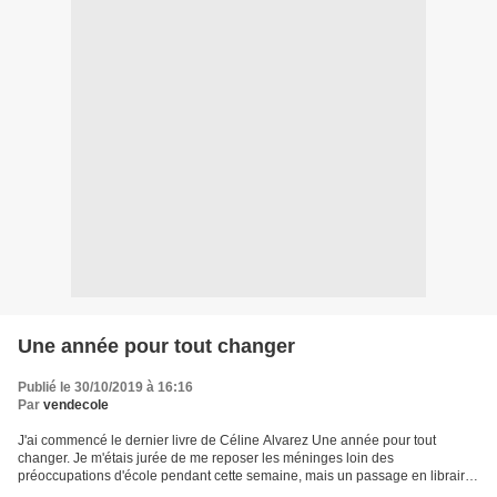
Une année pour tout changer
Publié le 30/10/2019 à 16:16
Par
vendecole
J'ai commencé le dernier livre de Céline Alvarez Une année pour tout
changer. Je m'étais jurée de me reposer les méninges loin des
préoccupations d'école pendant cette semaine, mais un passage en librairie
a bouleversé ces sages résolutions. Ce qui m'a...