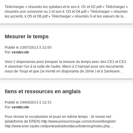
Télécharger « résumés les syllabes et le son é. O1 et O2.pdf » Télécharger «
résumés une consonne ou 2 et son è. O3 et O4.pdf » Télécharger « résumés
les accents. k O5 et O6.pdf » Télécharger « résumés G et les valeurs de la
lettre G .O7 et O8 et O9.pdf...
Mesurer le temps
Publié le 23/07/2013 à 22:05
Par
vendecole
Voici 2 diaporamas pour évoquer la mesure du temps avec des CE1 et CE2.
A visionner l'un à la suite de l'autre. Merci à Charivari pour ses documents
issus de Youpi et que j'ai monté en diaporama (le 2ème ) et à Sanleane
Diapo 1 Télécharger « mesurer le...
liens et ressources en anglais
Publié le 24/04/2013 à 12:31
Par
vendecole
Pour réviser le vocabulaire et jouer en même temps : Je revise.net
(plateforme de EREN) http://www.poissonrouge.com/schoolofenglish/
http://www.eren.lautre.net/portesdelaforet/jeux/listening/index.php
http://www.eren.lautre.net/portesdelaforet/jeux/playwithme/index.php...