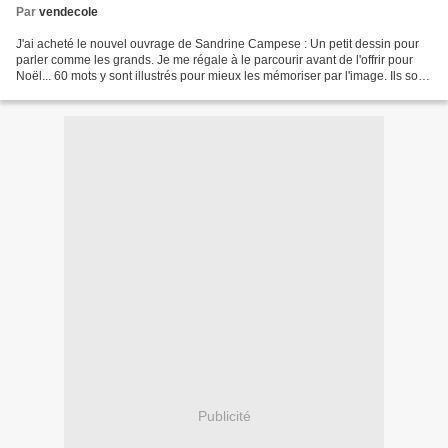
Par
vendecole
J'ai acheté le nouvel ouvrage de Sandrine Campese : Un petit dessin pour
parler comme les grands. Je me régale à le parcourir avant de l'offrir pour
Noël... 60 mots y sont illustrés pour mieux les mémoriser par l'image. Ils sont
associés à des synonymes,...
Publicité