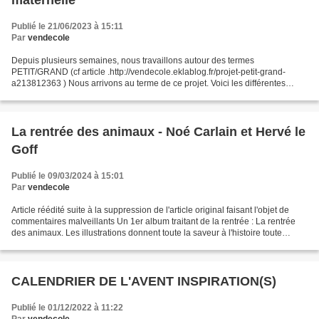
maternelle
Publié le 21/06/2023 à 15:11
Par
vendecole
Depuis plusieurs semaines, nous travaillons autour des termes
PETIT/GRAND (cf article .http://vendecole.eklablog.fr/projet-petit-grand-
a213812363 ) Nous arrivons au terme de ce projet. Voici les différentes
étapes de notre travail : Edit du 29/06/2023...
La rentrée des animaux - Noé Carlain et Hervé le
Goff
Publié le 09/03/2024 à 15:01
Par
vendecole
Article réédité suite à la suppression de l'article original faisant l'objet de
commentaires malveillants Un 1er album traitant de la rentrée : La rentrée
des animaux. Les illustrations donnent toute la saveur à l'histoire toute
simple. Hervé Le Goff...
CALENDRIER DE L'AVENT INSPIRATION(S)
Publié le 01/12/2022 à 11:22