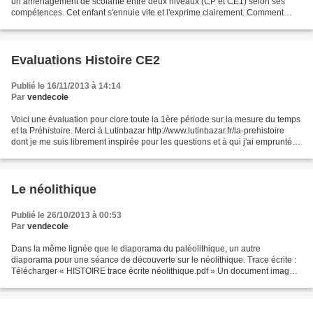
un aménagement de scolarité entre deux niveaux (CP et CE1) selon ses
compétences. Cet enfant s'ennuie vite et l'exprime clairement. Comment
répondre à ses besoins avec une classe...
Evaluations Histoire CE2
Publié le 16/11/2013 à 14:14
Par
vendecole
Voici une évaluation pour clore toute la 1ère période sur la mesure du temps
et la Préhistoire. Merci à Lutinbazar http://www.lutinbazar.fr/la-prehistoire
dont je me suis librement inspirée pour les questions et à qui j'ai emprunté
les dessins des mégalithes....
Le néolithique
Publié le 26/10/2013 à 00:53
Par
vendecole
Dans la même lignée que le diaporama du paléolithique, un autre
diaporama pour une séance de découverte sur le néolithique. Trace écrite :
Télécharger « HISTOIRE trace écrite néolithique.pdf » Un document images
à classer pour faire le bilan du paléolithique...