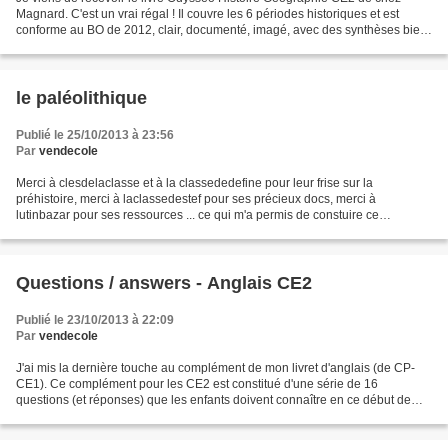
Magnard. C'est un vrai régal ! Il couvre les 6 périodes historiques et est
conforme au BO de 2012, clair, documenté, imagé, avec des synthèses bien
faites et des pages histoire de l'art....
le paléolithique
Publié le 25/10/2013 à 23:56
Par
vendecole
Merci à clesdelaclasse et à la classededefine pour leur frise sur la
préhistoire, merci à laclassedestef pour ses précieux docs, merci à
lutinbazar pour ses ressources ... ce qui m'a permis de constuire ce
diaporama pour servir de base documentaire de...
Questions / answers - Anglais CE2
Publié le 23/10/2013 à 22:09
Par
vendecole
J'ai mis la dernière touche au complément de mon livret d'anglais (de CP-
CE1). Ce complément pour les CE2 est constitué d'une série de 16
questions (et réponses) que les enfants doivent connaître en ce début de
cycle 3. Il complète les rituels et leçons...