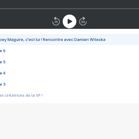
bey Maguire, c'est lui ! Rencontre avec Damien Witecka
e 6
e 5
e 4
e 3
s créatrices de la VF !
e 2
e 1
e Mektoub My Love arrive enfin ! Rencontre avec Shaïn Boumedine et Sal