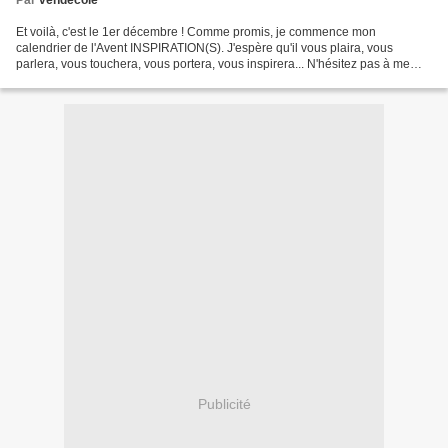
Par
vendecole
Et voilà, c'est le 1er décembre ! Comme promis, je commence mon
calendrier de l'Avent INSPIRATION(S). J'espère qu'il vous plaira, vous
parlera, vous touchera, vous portera, vous inspirera... N'hésitez pas à me
laisser un petit commentaire. Savoir ce que...
Publicité