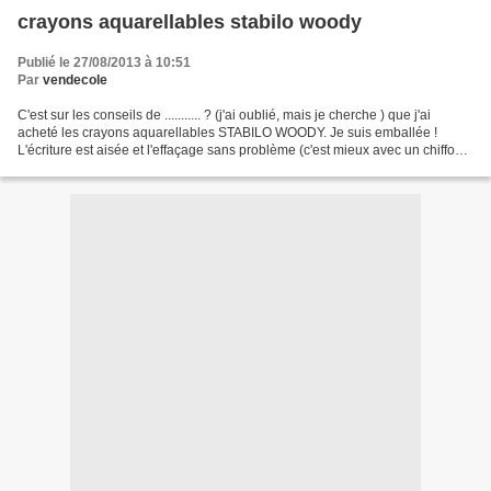
crayons aquarellables stabilo woody
Publié le 27/08/2013 à 10:51
Par
vendecole
C'est sur les conseils de ........... ? (j'ai oublié, mais je cherche ) que j'ai
acheté les crayons aquarellables STABILO WOODY. Je suis emballée !
L'écriture est aisée et l'effaçage sans problème (c'est mieux avec un chiffon
humide) . Je vous les recommande...