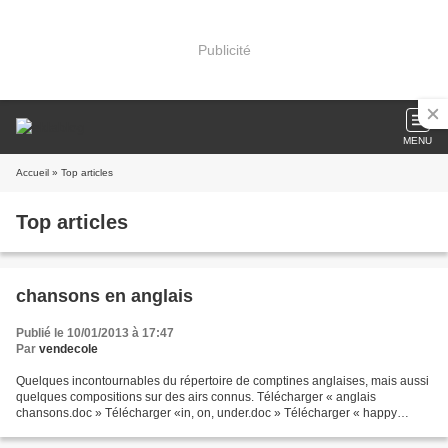
Publicité
MENU
Accueil
» Top articles
Top articles
chansons en anglais
Publié le 10/01/2013 à 17:47
Par
vendecole
Quelques incontournables du répertoire de comptines anglaises, mais aussi
quelques compositions sur des airs connus. Télécharger « anglais
chansons.doc » Télécharger «in, on, under.doc » Télécharger « happy
mother.doc » Télécharger « if you're happy version...