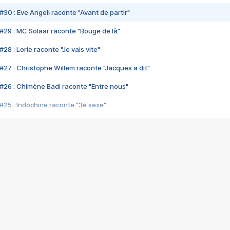
#30 : Eve Angeli raconte "Avant de partir"
#29 : MC Solaar raconte "Bouge de là"
28 : Lorie raconte "Je vais vite"
#27 : Christophe Willem raconte "Jacques a dit"
#26 : Chimène Badi raconte "Entre nous"
#25 : Indochine raconte "3e sexe"
#24 : Zaho raconte "C'est chelou"
#23 : Patrick Bruel raconte "Au café des délices"
#22 : Kyo raconte "Le chemin"
#21 : Nolwenn Leroy raconte "Cassé"
#20 : Patrick Hernandez raconte "Born to be alive"
#19 : Lorie raconte "Près de moi"